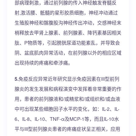
部病理刺激，通过前列腺的传入神经触发脊髓反
射,激活腰、骶髓的星形胶质细胞，神经冲动通过
生殖股神经和髂腹股沟神经传出冲动，交感神经末
梢释放去甲肾上腺素、前列腺素、降钙素基因相关
肽、P物质等，引起膀胱尿道功能紊乱，并导致会
阴、盆底肌肉异常活动，在前列腺以外的相应区域
出现持续的疼痛和牵涉痛。
5.
免疫反应异常近年研究显示免疫因素在III型前列
腺炎的发生发展和病程演变中发挥着非常重要的作
用，患者的前列腺液和/或精浆和/或组织和/或血液
中可出现某些细胞因子水平的变化，如：IL-2、IL-
6、IL-8、IL-10、TNF-α及MCP-1等，而且IL-10水
平与III型前列腺炎患者的疼痛症状呈正相关，应用