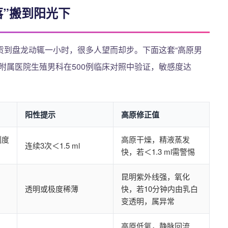
落”搬到阳光下
贡到盘龙动辄一小时，很多人望而却步。下面这套“高原男
附属医院生殖男科在500例临床对照中验证，敏感度达
阳性提示
高原修正值
刻度
高原干燥，精液蒸发
连续3次＜1.5 ml
快，若＜1.3 ml需警惕
昆明紫外线强，氧化
透明或极度稀薄
快，若10分钟内由乳白
变透明，属异常
高原低氧，静脉回流