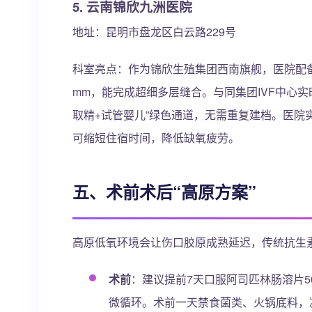
5. 云南锦欣九洲医院
地址：昆明市盘龙区白云路229号
科室亮点：作为锦欣生殖集团西南旗舰，医院配备德国Z
mm，能完成超细多层缝合。与同集团IVF中心
取精+试管婴儿”绿色通道，无需重复建档。医院
可缩短住宿时间，降低缺氧疲劳。
五、术前术后“高原方案”
高原低氧环境会让伤口胶原成熟延迟，传统抗生素
术前
：建议提前7天口服阿司匹林肠溶片50 
微循环。术前一天禁食菌类、火锅底料，