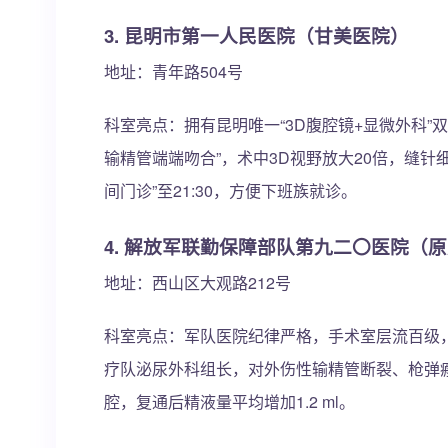
3. 昆明市第一人民医院（甘美医院）
地址：青年路504号
科室亮点：拥有昆明唯一“3D腹腔镜+显微外科
输精管端端吻合”，术中3D视野放大20倍，缝针细
间门诊”至21:30，方便下班族就诊。
4. 解放军联勤保障部队第九二〇医院（
地址：西山区大观路212号
科室亮点：军队医院纪律严格，手术室层流百级，
疗队泌尿外科组长，对外伤性输精管断裂、枪弹瘢
腔，复通后精液量平均增加1.2 ml。