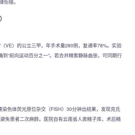
缝衔接。
院）
（VE）的公立三甲，年手术量280例，复通率78%。实验
确到“前向运动百分之一”。若合并精索静脉曲张，可同期行
染色体荧光原位杂交（FISH）30分钟出结果，发现克氏
路径，避免患者二次麻醉。医院自有云南省人类精子库，术后精