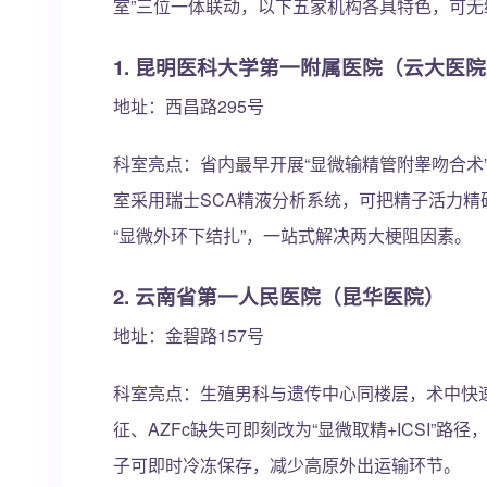
室”三位一体联动，以下五家机构各具特色，可无
1. 昆明医科大学第一附属医院（云大医
地址：西昌路295号
科室亮点：省内最早开展“显微输精管附睾吻合术”
室采用瑞士SCA精液分析系统，可把精子活力精
“显微外环下结扎”，一站式解决两大梗阻因素。
2. 云南省第一人民医院（昆华医院）
地址：金碧路157号
科室亮点：生殖男科与遗传中心同楼层，术中快速
征、AZFc缺失可即刻改为“显微取精+ICSI”
子可即时冷冻保存，减少高原外出运输环节。