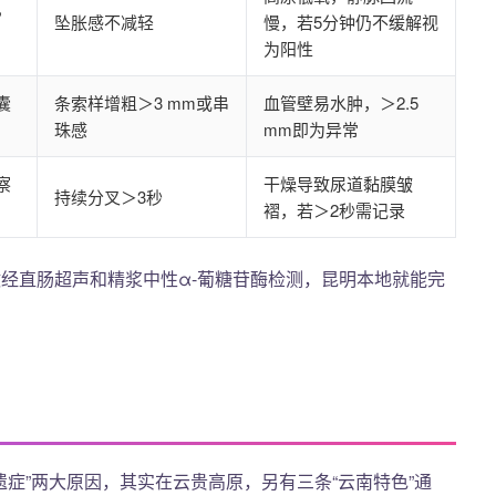
，
坠胀感不减轻
慢，若5分钟仍不缓解视
为阳性
囊
条索样增粗＞3 mm或串
血管壁易水肿，＞2.5
珠感
mm即为异常
察
干燥导致尿道黏膜皱
持续分叉＞3秒
褶，若＞2秒需记录
经直肠超声和精浆中性α-葡糖苷酶检测，昆明本地就能完
遗症”两大原因，其实在云贵高原，另有三条“云南特色”通