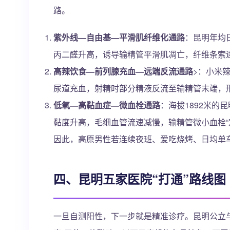
路。
紫外线—自由基—平滑肌纤维化通路
：昆明年均日
丙二醛升高，诱导输精管平滑肌凋亡，纤维条索逐
高辣饮食—前列腺充血—远端反流通路
>：小米
尿道充血，射精时部分精液反流至输精管末端，形
低氧—高黏血症—微血栓通路
：海拔1892米的
黏度升高，毛细血管流速减慢，输精管微小血栓“
因此，高原男性若连续夜班、爱吃烧烤、日均单车
四、昆明五家医院“打通”路线图
一旦自测阳性，下一步就是精准诊疗。昆明公立