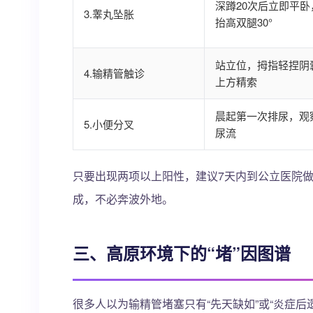
深蹲20次后立即平卧
3.睾丸坠胀
抬高双腿30°
站立位，拇指轻捏阴
4.输精管触诊
上方精索
晨起第一次排尿，观
5.小便分叉
尿流
只要出现两项以上阳性，建议7天内到公立医院做
成，不必奔波外地。
三、高原环境下的“堵”因图谱
很多人以为输精管堵塞只有“先天缺如”或“炎症后