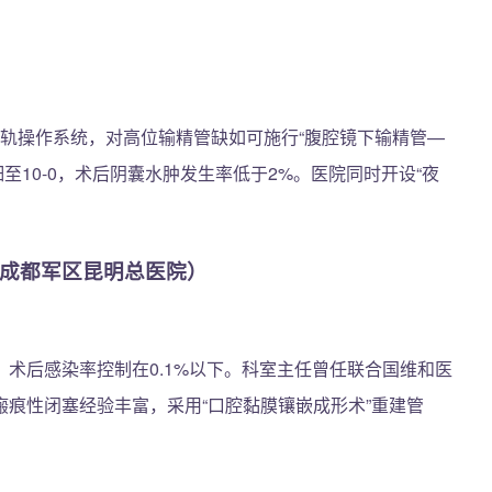
”双轨操作系统，对高位输精管缺如可施行“腹腔镜下输精管—
至10-0，术后阴囊水肿发生率低于2%。医院同时开设“夜
原成都军区昆明总医院）
术后感染率控制在0.1%以下。科室主任曾任联合国维和医
痕性闭塞经验丰富，采用“口腔黏膜镶嵌成形术”重建管