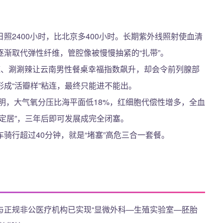
照2400小时，比北京多400小时。长期紫外线照射使血清
渐取代弹性纤维，管腔像被慢慢抽紧的“扎带”。
辣、涮涮辣让云南男性餐桌幸福指数飙升，却会令前列腺部
成“活瓣样”粘连，最终只能进不能出。
昆明，大气氧分压比海平面低18%，红细胞代偿性增多，全血
定居”，三年后即可发展成完全闭塞。
骑行超过40分钟，就是“堵塞”高危三合一套餐。
与正规非公医疗机构已实现“显微外科—生殖实验室—胚胎