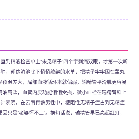
，直到精液检查单上“未见精子”四个字刺痛双眼，才第一次听
不肿，却像滇池底下悄悄缠绕的水草，把精子牢牢困在睾丸
昼夜温差大，局部血液循环本就偏弱，输精管平滑肌更容易
高油高盐，血管内皮功能悄悄受损，微小血栓在输精管壁上
统计表明，在云南育龄男性中，梗阻性无精子症占到无精症
原因只是“老婆怀不上”。换句话说，输精管早已亮起红灯，