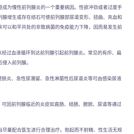
经成为慢性前列腺炎的一个重要病因。性欲冲劲或者过度手
列腺增生或存在结石可使前列腺部尿道变形、扭曲、充血和
来可以和平共处的非致病菌的免疫能力下降，因而易发生前
以经过血液循环到达前列腺引起前列腺炎。常见的有疖、扁
后侵入前列腺。
膀胱炎、急性尿潴留、急性淋菌性后尿道炎等可由感染尿液
。可因前列腺临近的炎症如直肠、结肠、膀胱、尿道等通过
当尽量配合医生进行合理治疗。勃起而不射精、性生活无规