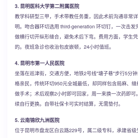
3. 昆明医科大学第二附属医院
教学科研型三甲，手术带教任务重，因此术前沟通非常详
明。吻合器环切选用 third-generation 环切钉
做横行切开纵形缝合，避免术后下弯。费用方面，学生凭
的。夜班急诊也收治包皮嵌顿，24小时值班。
4. 昆明市第一人民医院
坐落在巡津街，交通方便，地铁2号线"塘子巷"步行5分
格亲民，传统环切950元全城最低，却同样包含局麻、
做手术；术后观察2小时即可回家，周一来换一次药即可。
续自行更换。自带社保卡可实时结算，无需垫付。
5. 云南锦欣九洲医院
位于昆明市盘龙区白云路229号，属二级专科，承建省级