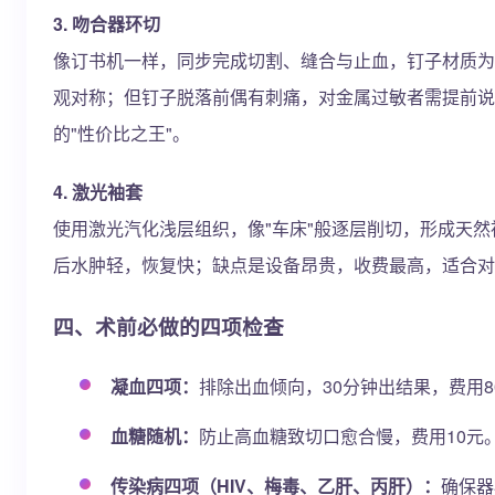
3. 吻合器环切
像订书机一样，同步完成切割、缝合与止血，钉子材质为
观对称；但钉子脱落前偶有刺痛，对金属过敏者需提前说明。
的"性价比之王"。
4. 激光袖套
使用激光汽化浅层组织，像"车床"般逐层削切，形成天
后水肿轻，恢复快；缺点是设备昂贵，收费最高，适合对
四、术前必做的四项检查
凝血四项：
排除出血倾向，30分钟出结果，费用8
血糖随机：
防止高血糖致切口愈合慢，费用10元
传染病四项（HIV、梅毒、乙肝、丙肝）：
确保器