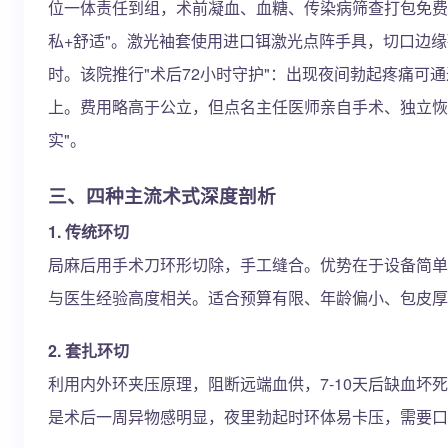
位一体责任到组，术前凝血、血糖、传染病筛查打包免费
私+舒适"。激光袖套使用进口铒激光点阵手具，切口边缘
时。该院推行"术后72小时守护"：出现夜间勃起疼痛可通过微
上。费用略高于公立，但点名主任医师亲自手术、独立恢
实"。
三、四种主流术式深度剖析
1. 传统环切
局麻后用手术刀环形切除，手工缝合。优势在于设备简单、
与医生经验高度相关。适合预算有限、年龄偏小、包皮厚
2. 套扎环切
利用内外环夹压原理，阻断远端血供，7-10天后缺血坏
是术后一周异物感明显，夜里勃起时环体易卡压，需要口