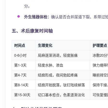
分。
外生殖器体检：
确认是否合并尿道下裂、系带过
五、术后康复时间轴
时间点
生理变化
护理要点
0-6小时
局麻逐渐消退，轻度胀痛
冰敷20
第1-3天
轻度水肿、渗血
弹力绷带
第4-7天
结痂形成，夜间勃起疼痛
睡前排空
第8-14天
结痂开始脱落，钛钉陆续掉落
保持干燥
第15-30天
切口基本愈合，色素逐渐淡化
可恢复慢