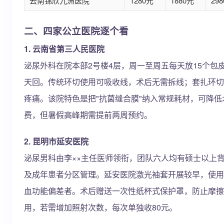
云南锦欣九洲医院
1280元
1880元
29
二、四家公立医院逐个看
1. 云南省第三人民医院
泌尿外科在院本部2号楼4层，周一至周五每天放15个包
天回。传统环切使用可吸收线，术后无需拆线；套扎环切
疼痛。该院特色是把"抗菌缝合膜"纳入常规耗材，可降
费，但暑假高峰期需提前两周预约。
2. 昆明市延安医院
泌尿男科由李××主任医师领衔，团队六人均有硕士以上
及成年患者分区管理。延安医院激光袖套开展较早，使用3
血功能偏差者。术后赠送一次性纸杯式保护罩，防止摩擦
用，若需增加照射次数，每次单独收80元。