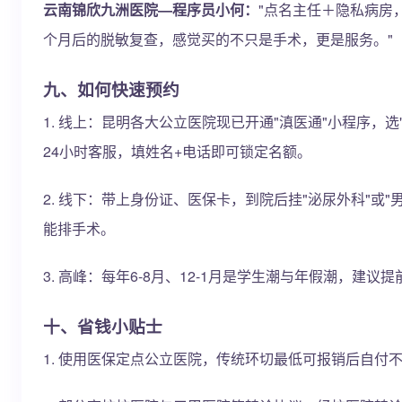
云南锦欣九洲医院—程序员小何：
"点名主任＋隐私病房
个月后的脱敏复查，感觉买的不只是手术，更是服务。"
九、如何快速预约
1. 线上：昆明各大公立医院现已开通"滇医通"小程序，
24小时客服，填姓名+电话即可锁定名额。
2. 线下：带上身份证、医保卡，到院后挂"泌尿外科"或
能排手术。
3. 高峰：每年6-8月、12-1月是学生潮与年假潮，建
十、省钱小贴士
1. 使用医保定点公立医院，传统环切最低可报销后自付不