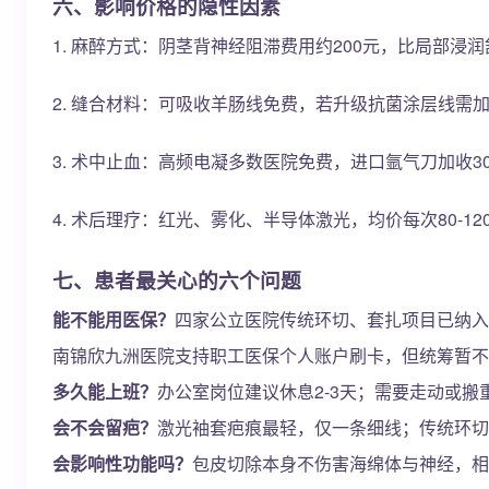
六、影响价格的隐性因素
1. 麻醉方式：阴茎背神经阻滞费用约200元，比局部浸
2. 缝合材料：可吸收羊肠线免费，若升级抗菌涂层线需加
3. 术中止血：高频电凝多数医院免费，进口氩气刀加收3
4. 术后理疗：红光、雾化、半导体激光，均价每次80-
七、患者最关心的六个问题
能不能用医保？
四家公立医院传统环切、套扎项目已纳入
南锦欣九洲医院支持职工医保个人账户刷卡，但统筹暂不
多久能上班？
办公室岗位建议休息2-3天；需要走动或搬
会不会留疤？
激光袖套疤痕最轻，仅一条细线；传统环切
会影响性功能吗？
包皮切除本身不伤害海绵体与神经，相