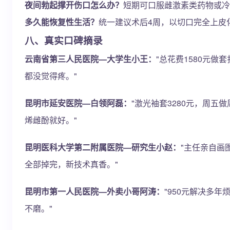
夜间勃起撑开伤口怎么办？
短期可口服雌激素类药物或冷
多久能恢复性生活？
统一建议术后4周，以切口完全上皮
八、真实口碑摘录
云南省第三人民医院—大学生小王：
"总花费1580元
都没觉得疼。"
昆明市延安医院—白领阿磊：
"激光袖套3280元，周
烯雌酚就好。"
昆明医科大学第二附属医院—研究生小赵：
"主任亲自画
全部掉完，新技术真香。"
昆明市第一人民医院—外卖小哥阿涛：
"950元解决多
不磨。"