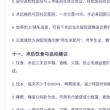
2. 部分高校校医院与三甲医院签转诊协议，经校医院转
3. 术后换药可回社区医院，一次只需10元，不必来回跑
4. 自带的士/骑车返家，可省下术后当天留院观察床位费
5. 云南锦欣九洲医院偶尔推"师生关爱月"，凭学生证、
十一、术后饮食与运动建议
1. 饮食：术后三天忌辛辣、酒精、火锅，防止毛细血管
成。
2. 饮水：每天不少于2000ml，稀释尿液，减少排尿时刺
3. 睡眠：睡姿以仰卧为佳，可用毛巾被搭成小帐篷，避
4. 运动：一周内禁止跑步、深蹲；两周后可散步；四周