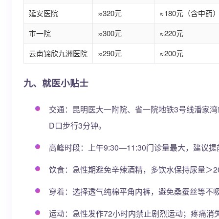
延安医院
≈320元
≈180元（含中药
市一院
≈300元
≈220元
云南锦欣九洲医院
≈290元
≈200元
九、就医小贴士
交通：昆明医大一附院、省一院地铁3号线潘家湾
D口步行3分钟。
高峰时段：上午9:30—11:30门诊量最大，建
饮食：急性期避免辛辣酒精，多饮水保持尿量＞2
穿着：选择透气纯棉平角内裤，避免桑蚕丝等不吸
运动：急性发作72小时内禁止剧烈运动；疼痛消