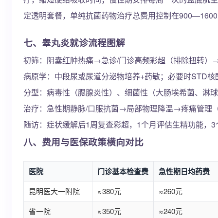
定透明套餐，单纯抗菌药物治疗总费用控制在900—16
七、睾丸炎就诊流程图解
初筛：阴囊红肿热痛→急诊/门诊高频彩超（排除扭转）→
病原学：中段尿或尿道分泌物培养+药敏；必要时STD核
分型：病毒性（腮腺炎性）、细菌性（大肠埃希菌、淋球
治疗：急性期静脉/口服抗菌→局部物理降温→疼痛管理（N
随访：症状缓解后1周复查彩超，1个月评估生精功能，
八、费用与医保政策横向对比
医院
门诊基本检查费
急性期日均药费
昆明医大一附院
≈380元
≈260元
省一院
≈350元
≈240元