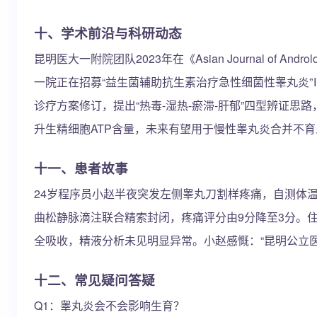
十、学术前沿与科研动态
昆明医大一附院团队2023年在《Asian Journal o
一院正在招募“益生菌辅助抗生素治疗急性细菌性睾丸炎
诊疗方案修订，提出“热毒-湿热-瘀滞-肝郁”四型辨证
升生精细胞ATP含量，未来有望用于慢性睾丸炎合并不育
十一、患者故事
24岁程序员小赵半夜突发左侧睾丸刀割样疼痛，自测体
曲松静脉滴注联合精索封闭，疼痛评分由9分降至3分。住
全吸收，精液分析未见明显异常。小赵感慨：“昆明公立
十二、常见疑问答疑
Q1：睾丸炎会不会影响生育？