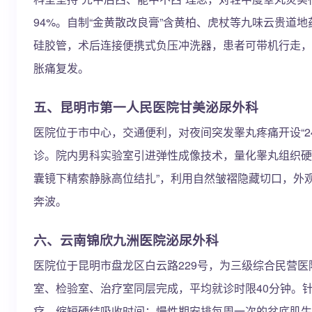
94%。自制“金黄散改良膏”含黄柏、虎杖等九味云贵道
硅胶管，术后连接便携式负压冲洗器，患者可带机行走，平
胀痛复发。
五、昆明市第一人民医院甘美泌尿外科
医院位于市中心，交通便利，对夜间突发睾丸疼痛开设“24
诊。院内男科实验室引进弹性成像技术，量化睾丸组织硬
囊镜下精索静脉高位结扎”，利用自然皱褶隐藏切口，外
奔波。
六、云南锦欣九洲医院泌尿外科
医院位于昆明市盘龙区白云路229号，为三级综合民营医
室、检验室、治疗室同层完成，平均就诊时限40分钟。
疗，缩短硬结吸收时间；慢性期安排每周一次的盆底肌生物