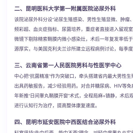
二、昆明医科大学第一附属医院泌尿外科
该院泌尿外科分设“泌尿生殖感染、男性生殖显微、肿瘤、
频彩超、血炎症指标、尿菌培养，重症者直接进入留观室
微镜下剔除精索鞘膜内微小感染灶，术后一年复发率低于
源厚实，与美国克利夫兰诊所建立远程病例讨论，每季度
三、云南省第一人民医院男科与性医学中心
中心把“抗菌精准”作为突破口，牵头搭建省内最大男性生殖
出具药敏报告，减少经验用药。对合并糖尿病、HIV等免
年新推“日间睾丸鞘膜开窗”术式，全程局麻+镇静，术后
进行认知行为治疗，提高整体康复速度。
四、昆明市延安医院中西医结合泌尿外科
科室坚持“先中后西、能中不西”理念，对轻中度睾丸炎实