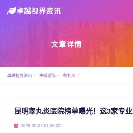
卓越视界资讯
文章详情
卓越视界资讯
/
生殖感染
/
睾丸炎
/
昆明睾丸炎医院榜单曝光！这3家专
2026-05-07 01:26:02