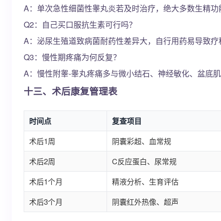
A：单次急性细菌性睾丸炎若及时治疗，绝大多数生精功
Q2：自己买口服抗生素可行吗？
A：泌尿生殖道致病菌耐药性差异大，自行用药易导致疗
Q3：慢性期疼痛为何反复？
A：慢性附睾-睾丸疼痛多与微小结石、神经敏化、盆底
十三、术后康复管理表
时间点
复查项目
术后1周
阴囊彩超、血常规
术后2周
C反应蛋白、尿常规
术后1个月
精液分析、生育评估
术后3个月
阴囊红外热像、超声